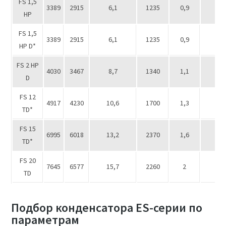
FS 1,5
3389
2915
6,1
1235
0,9
3
НР
FS 1,5
3389
2915
6,1
1235
0,9
1 x
НР D*
FS 2 НР
4030
3467
8,7
1340
1,1
1 х
D
FS 12
4917
4230
10,6
1700
1,3
1 х
ТD*
FS 15
6995
6018
13,2
2370
1,6
1 x
ТD*
FS 20
7645
6577
15,7
2260
2
1 х
ТD
Подбор конденсатора ES-серии по
параметрам