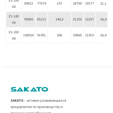
ES 200
89622
77074
197
28700
20377
21,1
AD
ES 240
99086
85213
246,5
31250
22187
26,4
AD
ES 260
106920
91951
266
30860
21910
26,4
AD
SAKATO
– активно развивающееся
предприятие по производству и
продаже теплообменного