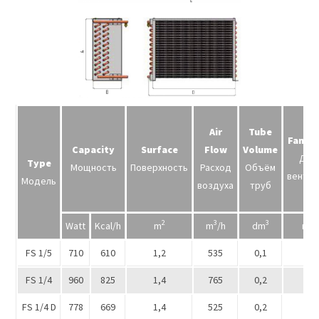
Air
Tube
Fan di
Capacity
Surface
Flow
Volume
Диа
Type
Мощность
Поверхность
Расход
Объём
вентил
Модель
воздуха
труб
2
3
3
Watt
Kcal/h
m
m
/h
dm
nxØ
FS 1/5
710
610
1,2
535
0,1
2
FS 1/4
960
825
1,4
765
0,2
2
FS 1/4 D
778
669
1,4
525
0,2
1 x