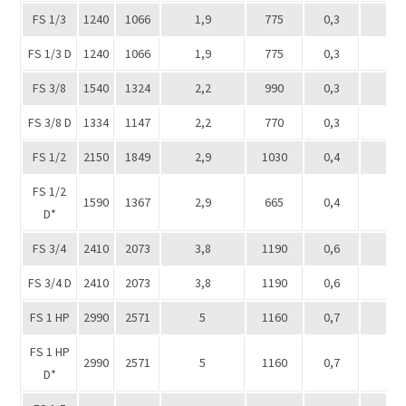
FS 1/3
1240
1066
1,9
775
0,3
2
FS 1/3 D
1240
1066
1,9
775
0,3
1 х
FS 3/8
1540
1324
2,2
990
0,3
3
FS 3/8 D
1334
1147
2,2
770
0,3
1 x
FS 1/2
2150
1849
2,9
1030
0,4
3
FS 1/2
1590
1367
2,9
665
0,4
1 x
D*
FS 3/4
2410
2073
3,8
1190
0,6
3
FS 3/4 D
2410
2073
3,8
1190
0,6
1 х
FS 1 НР
2990
2571
5
1160
0,7
3
FS 1 НР
2990
2571
5
1160
0,7
1 x
D*