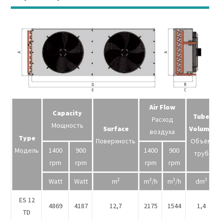
Air Flow
Capacity
Tube
Расход
Мощность
Surface
Volume
воздуха
Type
Поверхность
Объём
Модель
1400
900
1400
900
труб
rpm
rpm
rpm
rpm
2
3
3
3
Watt
Watt
m
m
/h
m
/h
dm
ES 12
4869
4187
12,7
2175
1544
1,4
TD