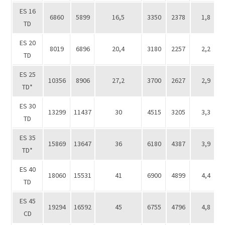
ES 16
6860
5899
16,5
3350
2378
1,8
TD
ES 20
8019
6896
20,4
3180
2257
2,2
TD
ES 25
10356
8906
27,2
3700
2627
2,9
TD*
ES 30
13299
11437
30
4515
3205
3,3
TD
ES 35
15869
13647
36
6180
4387
3,9
TD*
ES 40
18060
15531
41
6900
4899
4,4
TD
ES 45
19294
16592
45
6755
4796
4,8
CD