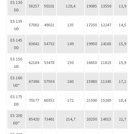
ES 130
58257
50101
129,4
19085
13550
13,9
DD
ES 135
57002
49021
135
17250
12247
14,5
UD
ES 145
63642
54732
149
19950
14165
15,9
DD
ES 150
62184
53478
150
16650
11825
15,9
UD
ES 160
67366
57934
160
15980
11345
17,2
UD*
ES 175
70177
60352
172
21500
15265
18,4
DD
ES 200
85420
73461
214,7
20250
14015
22,7
DD*