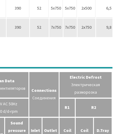
390
52
5х750
5х750
2х500
6,5
1/2''
390
52
7х750
7х750
2х750
9,8
1/2''
Electric Defrost
an Data
Электрическая
 вентиляторов
Connections
разморозка
Соединения
V AC 50Hz
R1
R2
0 d/d-rpm
Sound
pressure
Inlet
Outlet
Coil
Coil
D.Tray