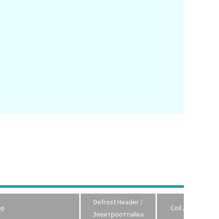
Defrost Header /
ор
Coil / Теплообм
Электрооттайка