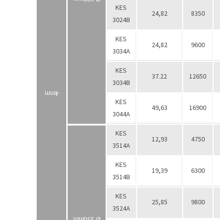
KES
24,82
8350
3024В
KES
24,82
9600
3034А
KES
37.22
12650
3034В
4mm
KES
49,63
16900
3044А
KES
12,93
4750
3514А
KES
19,39
6300
3514В
KES
25,85
9800
3524А
Ø 350mm