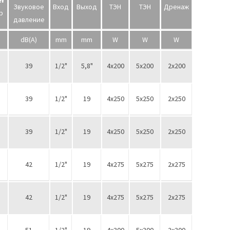
er
Звуковое
Вход
Выход
ТЭН
ТЭН
Дренаж
р
давление
m
dB(A)
mm
mm
W
W
W
39
1/2"
5,8"
4х200
5х200
2х200
39
1/2"
19
4х250
5х250
2х250
39
1/2"
19
4х250
5х250
2х250
42
1/2"
19
4х275
5х275
2х275
42
1/2"
19
4х275
5х275
2х275