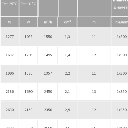
diamet
Te=-25°С
Te=-31°С
Диамет
3
3
W
W
m
/h
dm
m
nxØm
1277
1038
1550
1,3
11
1x300
1632
1295
1495
1,4
12
1x300
1996
1585
1357
2,2
11
1x300
2186
1690
2450
2,1
13
1x350
2630
2153
2350
2,9
12
1x350