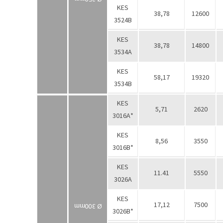
KES
38,78
12600
3524В
KES
38,78
14800
3534А
KES
58,17
19320
3534В
KES
5,71
2620
3016А*
KES
8,56
3550
3016В*
KES
11.41
5550
3026А
KES
17,12
7500
Ø 300mm
3026B*