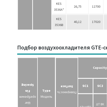
KES
26,75
12700
3536А*
KES
40,12
17020
3536В
Подбор воздухоохладителя GTE-с
Capacity
Spacing
SC1
SC2
Surface
Type
Fin
Поверхность
Модель
оребрения
Шаг
ΔT 8K