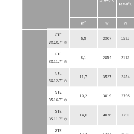
ΔTe=0°С
Te=-8°С
2
m
W
W
GTE
6,8
2307
1525
30.10.7*
GTE
8,1
2854
2175
30.11.7*
GTE
11,7
3527
2484
30.12.7*
GTE
10,2
3819
2796
35.10.7*
GTE
14,6
4876
3293
35.11.7*
GTE