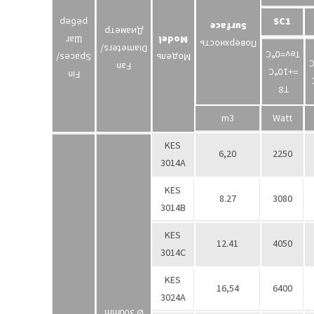
SC1
рёбер
Surface
Диаметр
Шаг
Model
Поверхность
Diameters/
Tev=0°С
Spaces/
Модель
T
Fan
=+10°С
Fin
T
∞
m3
Watt
KES
6,20
2250
3014А
KES
8.27
3080
3014В
KES
12.41
4050
3014C
KES
16,54
6400
3024А
Ø 300mm