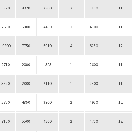
5870
4320
3300
3
5150
11
7650
5800
4450
3
4700
11
10300
7750
6010
4
6250
12
2710
2080
1585
1
2600
11
3850
2800
2110
1
2400
11
5750
4350
3300
2
4950
12
7150
5500
4300
2
4750
12