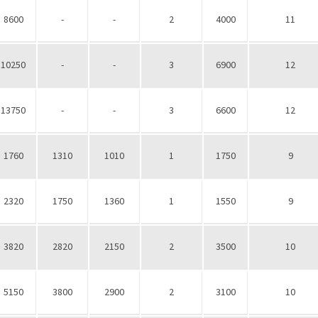
8600
-
-
2
4000
11
10250
-
-
3
6900
12
13750
-
-
3
6600
12
1760
1310
1010
1
1750
9
2320
1750
1360
1
1550
9
3820
2820
2150
2
3500
10
5150
3800
2900
2
3100
10