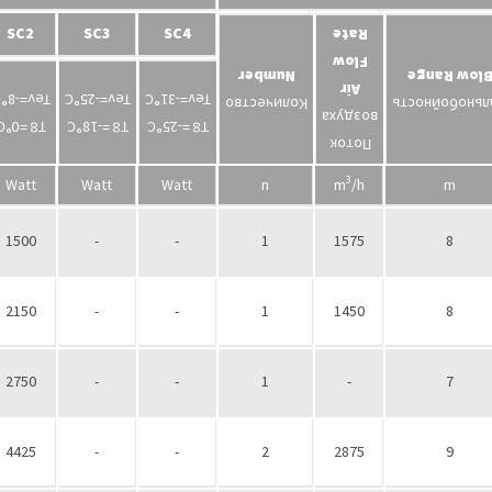
SC2
SC3
SC4
Rate
Flow
Number
Blow Rang
Air
ev=-8°С
Tev=-25°С
Tev=-31°С
Количество
Дальнобойнос
воздуха
=0°С
T
=-18°С
T
=-25°С
T
∞
∞
∞
Поток
3
Watt
Watt
Watt
n
m
/h
m
1500
-
-
1
1575
8
2150
-
-
1
1450
8
2750
-
-
1
-
7
4425
-
-
2
2875
9