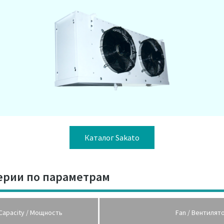
Каталог Sakato
ерии по параметрам
Capacity / Мощность
Fan / Вентилят