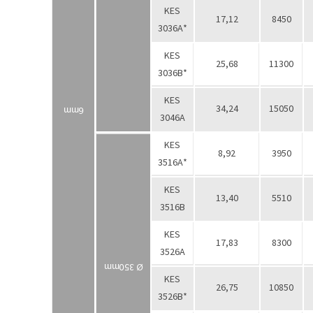
KES
17,12
8450
3036А*
KES
25,68
11300
3036В*
KES
34,24
15050
6mm
3046А
KES
8,92
3950
3516А*
KES
13,40
5510
3516В
KES
17,83
8300
3526А
Ø 350mm
KES
26,75
10850
3526В*