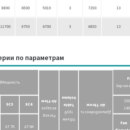
8800
6500
5010
3
7250
13
11700
8750
6700
3
6850
13
ерии по параметрам
F
/
Мощность
Хар-ки
Volume
230
Air Flow
SC3
SC4
Table
Air Throw
140
воздуха
труб
Дальнобойность
Расход
Объём
Fan
ΔT 7K
ΔT 6K