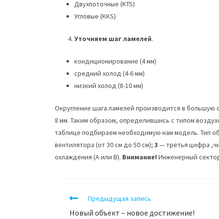
Двухпоточные (KTS)
Угловые (KKS)
Уточняем шаг ламелей
.
кондиционирование (4 мм)
средний холод (4-6 мм)
низкий холод (8-10 мм)
Округление шага ламелей производится в большую ст
8 мм. Таким образом, определившись с типом возду
таблице подбираем необходимую нам модель. Тип о
вентилятора (от 30 см до 50 см);
3
— третья цифра ,чи
охлаждения (А или В).
Внимание!
Инженерный сектор 
Предыдущая запись
Новый объект – новое достижение!