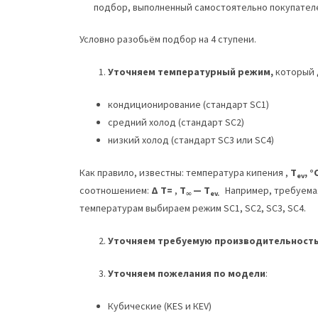
подбор, выполненный самостоятельно покупател
Условно разобьём подбор на 4 ступени.
Уточняем температурный режим,
который 
кондиционирование (стандарт SC1)
средний холод (стандарт SC2)
низкий холод (стандарт SC3 или SC4)
Как правило, известны: температура кипения ,
T
, °
ev
соотношением:
Δ
T
=
,
T
—
T
Например, требуема
∞
ev
.
температурам выбираем режим SC1, SC2, SC3, SC4.
Уточняем требуемую производительность,
Уточняем пожелания по модели
:
Кубические (KES и КЕV)