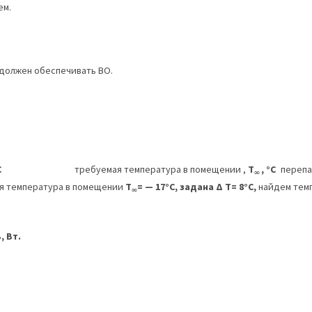
ем.
должен обеспечивать ВО.
С
требуемая температура в помещении ,
T
, °С
перепа
∞
я температура в помещении
T
= — 17°С, задана Δ
T
= 8°С,
найдем тем
∞
 Вт.