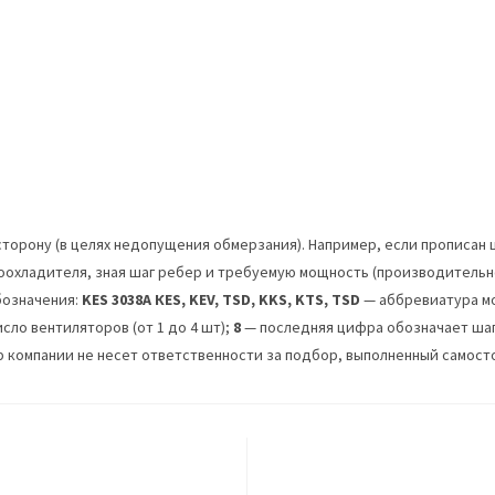
орону (в целях недопущения обмерзания). Например, если прописан ш
хоохладителя, зная шаг ребер и требуемую мощность (производительно
бозначения:
KES
3038
A
К
ES
,
KEV
,
TSD
,
KKS
,
KTS
,
TSD
— аббревиатура м
сло вентиляторов (от 1 до 4 шт);
8
— последняя цифра обозначает шаг о
компании не несет ответственности за подбор, выполненный самост