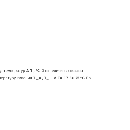
д температур
Δ
T
, °С
Эти величины связаны
пературу кипения
T
= ,
T
— Δ
T
=-17-8=-25 °С.
По
ev
∞