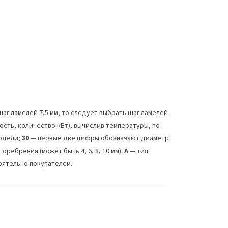
аг ламелей 7,5 мм, то следует выбрать шаг ламелей
сть, количество кВт), вычислив температуры, по
одели;
30
— первые две цифры обозначают диаметр
ребрения (может быть 4, 6, 8, 10 мм).
А
— тип
оятельно покупателем.